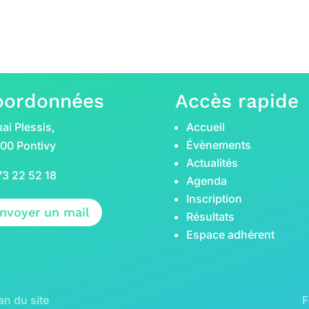
oordonnées
Accès rapide
ai Plessis,
Accueil
Évènements
00 Pontivy
Actualités
73 22 52 18
Agenda
Inscription
nvoyer un mail
Résultats
Espace adhérent
an du site
F