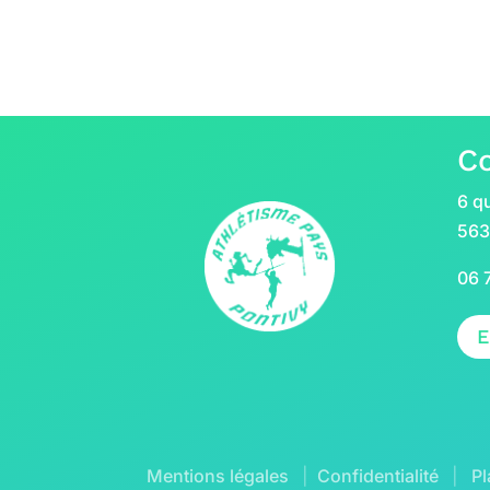
C
6 qu
563
06 
E
Mentions légales
|
Confidentialité
|
Pl