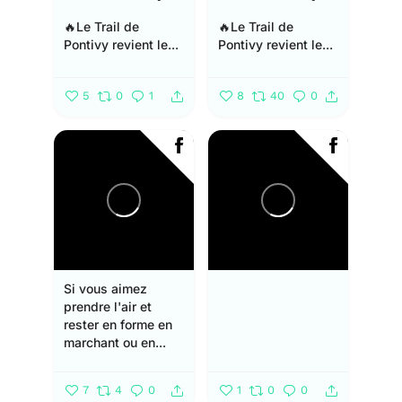
🔥Le Trail de
🔥Le Trail de
Pontivy revient le...
Pontivy revient le...
5
0
1
8
40
0
Si vous aimez
prendre l'air et
rester en forme en
marchant ou en...
7
4
0
1
0
0