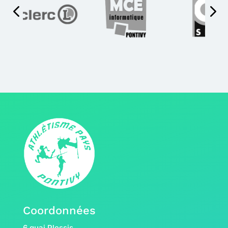
Coordonnées
6 quai Plessis,