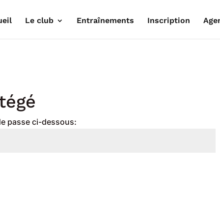
eil
Le club
Entraînements
Inscription
Age
tégé
 de passe ci-dessous: