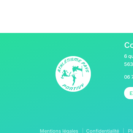
C
6 qu
563
06 
E
Mentions légales
|
Confidentialité
|
Pl