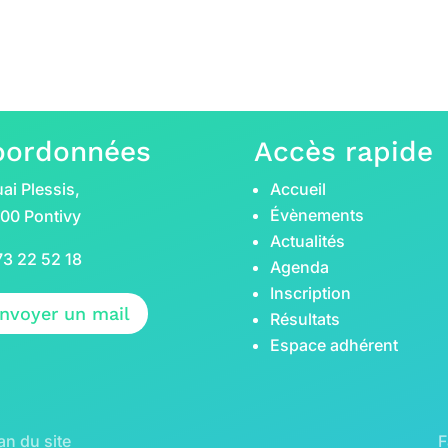
oordonnées
Accès rapide
ai Plessis,
Accueil
Évènements
00 Pontivy
Actualités
73 22 52 18
Agenda
Inscription
nvoyer un mail
Résultats
Espace adhérent
an du site
F