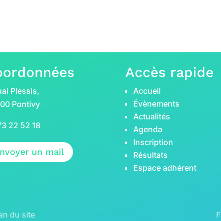
oordonnées
Accès rapide
ai Plessis,
Accueil
Évènements
00 Pontivy
Actualités
73 22 52 18
Agenda
Inscription
nvoyer un mail
Résultats
Espace adhérent
an du site
F