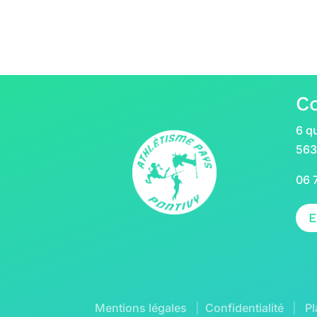
C
6 qu
563
06 
E
Mentions légales
|
Confidentialité
|
Pl