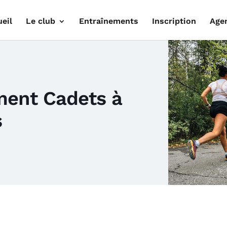
eil
Le club
Entraînements
Inscription
Age
ment Cadets à
s