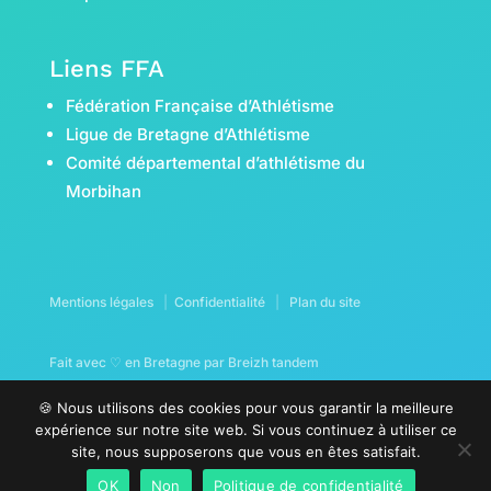
Liens FFA
Fédération Française d’Athlétisme
Ligue de Bretagne d’Athlétisme
Comité départemental d’athlétisme du
Morbihan
Mentions légales
|
Confidentialité
|
Plan du site
Fait avec ♡ en Bretagne par
Breizh tandem
🍪 Nous utilisons des cookies pour vous garantir la meilleure
expérience sur notre site web. Si vous continuez à utiliser ce
site, nous supposerons que vous en êtes satisfait.
OK
Non
Politique de confidentialité